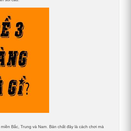
 3 miền Bắc, Trung và Nam. Bản chất đây là cách chơi mà