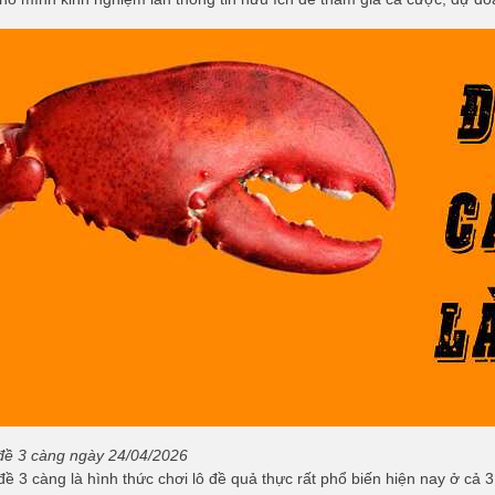
đề 3 càng ngày 24/04/2026
đề 3 càng là hình thức chơi lô đề quả thực rất phổ biến hiện nay ở cả