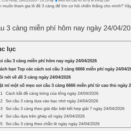
t:
Chủ Nhật, 18/01/2026 - 19:19
by
web soi cầu xổ số tỷ lệ trúng cao
n muốn tham gia lô đề 3 càng để tìm cơ hội chiến thắng cho mình? Vậ
ầu 3 càng miễn phí hôm nay ngày 24/04/2
c lục
oi cầu 3 càng miễn phí hôm nay ngày 24/04/2026
ách bạn Top các cách soi cầu 3 càng 6666 miễn phí ngày 24/04/2
ôi nét về đề 3 càng ngày 24/04/2026
ật mí một số mẹo soi cầu 3 càng 6666 miễn phí từ cao thủ ngày 2
Cách bắt đề càng bóng của tổng ngày 24/04/2026
Soi cầu 3 càng dựa vào bạc nhớ ngày 24/04/2026
Soi cầu 3 càng theo giải đặc biệt kết hợp giải 7 ngày 24/04/2026
Soi cầu dựa trên ghép số ngày 24/04/2026
Soi cầu 3 càng theo chẵn lẻ ngày ngày 24/04/2026