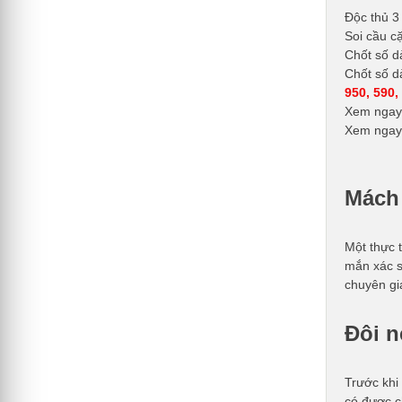
Độc thủ 3
Soi cầu c
Chốt số d
Chốt số d
950, 590,
Xem ngay
Xem ngay
Mách 
Một thực 
mắn xác s
chuyên gi
Đôi n
Trước khi
có được c