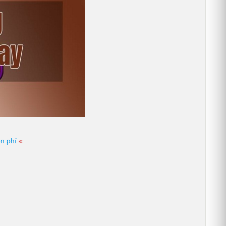
ễn phí
«