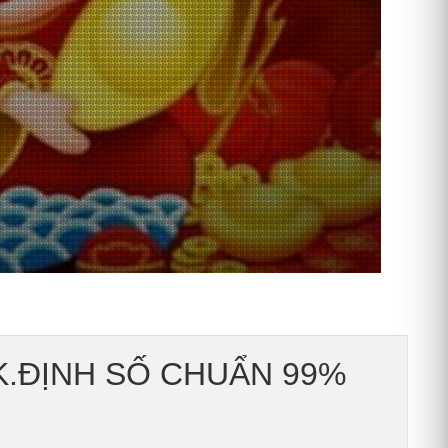
 K.ĐỊNH SỐ CHUẨN 99%