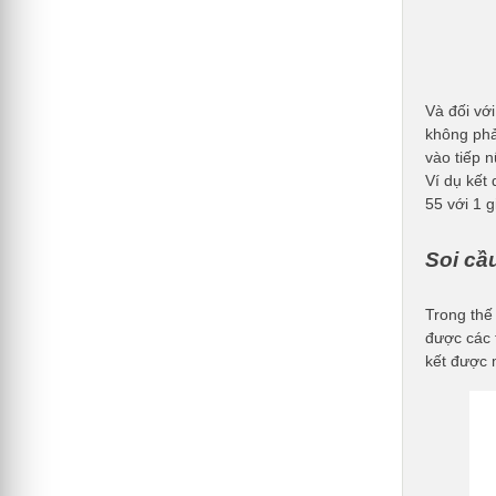
Và đối vớ
không phả
vào tiếp 
Ví dụ kết 
55 với 1 
Soi cầ
Trong thế
được các t
kết được m