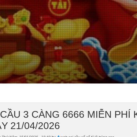
 CẦU 3 CÀNG 6666 MIỄN PHÍ
Y 21/04/2026