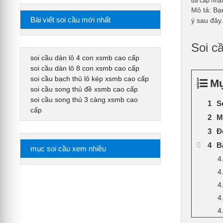
đã câp nhậ
Mô tả: Bạ
Bài viết soi cầu mới nhất
ý sau đây.
Soi c
soi cầu dàn lô 4 con xsmb cao cấp
soi cầu dàn lô 8 con xsmb cao cấp
soi cầu bạch thủ lô kép xsmb cao cấp
Mụ
soi cầu song thủ đề xsmb cao cấp
soi cầu song thủ 3 càng xsmb cao
S
cấp
M
Đ
B
mục soi cầu xem nhiều