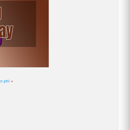
ễn phí
«