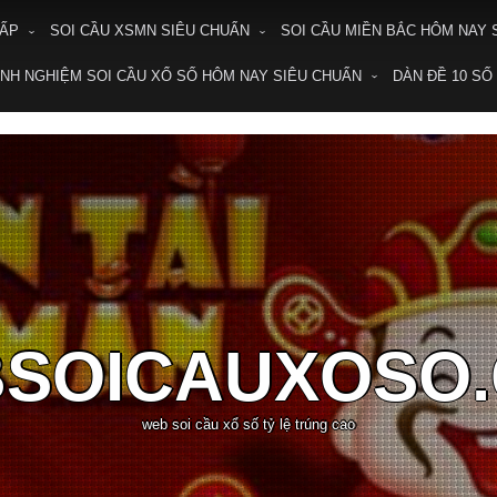
CẤP
SOI CẦU XSMN SIÊU CHUẨN
SOI CẦU MIỀN BẮC HÔM NAY 
INH NGHIỆM SOI CẦU XỔ SỐ HÔM NAY SIÊU CHUẨN
DÀN ĐỀ 10 SỐ
SOICAUXOSO
web soi cầu xổ số tỷ lệ trúng cao