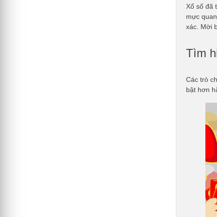
Xổ số đã 
mực quan 
xác. Mời 
Tìm h
Các trò ch
bật hơn h