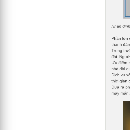
Nhận định
Phần lớn 
thành đảm
Trong trư
đài. Ngườ
Ưu điểm n
nhà đài q
Dịch vụ x
thời gian 
Đưa ra ph
may mắn. 