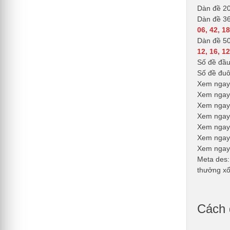
Dàn đề 20
Dàn đề 36
06, 42, 18
Dàn đề 50
12, 16, 12
Số đề đầu
Số đề đuô
Xem ngay
Xem ngay
Xem ngay
Xem ngay
Xem ngay
Xem ngay
Xem ngay
Meta des:
thưởng xổ
Cách 