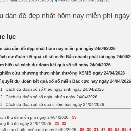
t:
Chủ Nhật, 18/01/2026 - 19:13
by
web soi cầu xổ số tỷ lệ trúng cao
ầu dàn đề đẹp nhất hôm nay miễn phí ngày
c lục
oi cầu dàn đề đẹp nhất hôm nay miễn phí ngày 24/04/2026
ách dự đoán kết quả xổ số miền Bắc nhanh phát tài ngày 24/04/2
ìm hiểu về cách dự đoán kết quả xổ số ngày 24/04/2026
ghiên cứu phương thức nhận thưởng XSMB ngày 24/04/2026
í quyết dự đoán kết quả xổ số miền Bắc cực hay ngày 24/04/2026
Cách dự đoán xổ số theo ngày sinh ngày 24/04/2026
Cách dự đoán xổ số ngẫu nhiên ngày 24/04/2026
Cách dự đoán xổ số qua chiêm bao ngày 24/04/2026
ạch thủ đề miễn phí ngày 24/04/2026 :
59
ong thủ đề ngày 24/04/2026 :
21, 32
 số cực chuẩn miễn phí ngày 24/04/2026 :
06, 30, 31, 47, 69, 53, 89, 