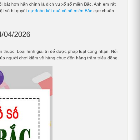
ổi bật hơn hẳn chính là dịch vụ xổ số miền Bắc. Anh em rất
t số bí quyết
dự đoán kết quả xổ số miền Bắc
cực chuẩn
4/04/2026
 thuộc. Loại hình giải trí để được pháp luật công nhận. Nổi
 giúp người chơi kiếm về hàng chục đến hàng trăm triệu đồng.