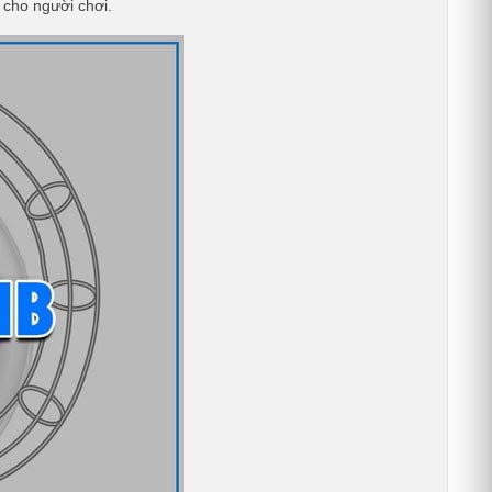
 cho người chơi.