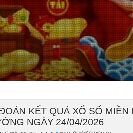
ĐOÁN KẾT QUẢ XỔ SỐ MIỀN 
ỜNG NGÀY 24/04/2026