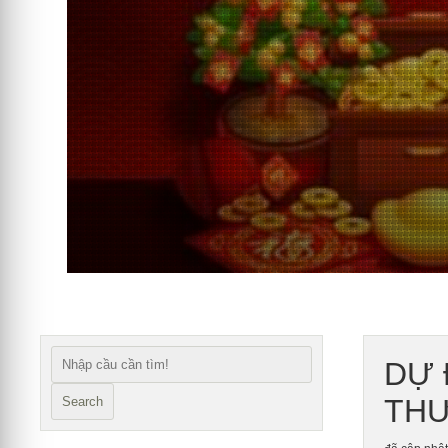
DỰ 
THƯ
Search