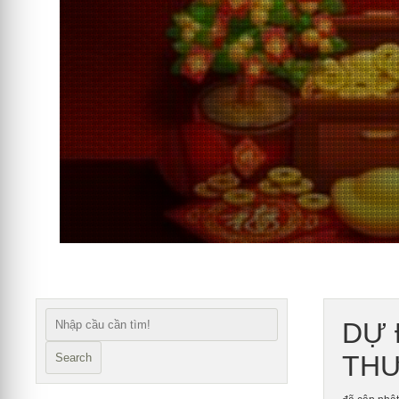
DỰ 
THƯ
Search