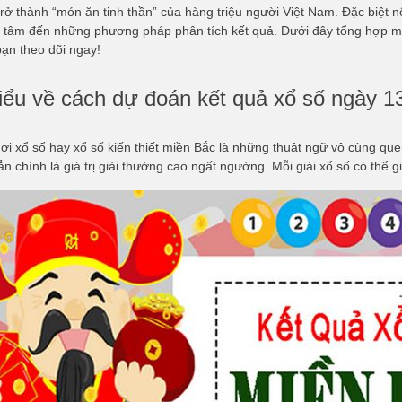
trở thành “món ăn tinh thần” của hàng triệu người Việt Nam. Đặc biệt n
tâm đến những phương pháp phân tích kết quả. Dưới đây tổng hợp mộ
bạn theo dõi ngay!
iểu về cách dự đoán kết quả xổ số ngày 1
ơi xổ số hay xổ số kiến thiết miền Bắc là những thuật ngữ vô cùng quen
ẳn chính là giá trị giải thưởng cao ngất ngưởng. Mỗi giải xổ số có thể