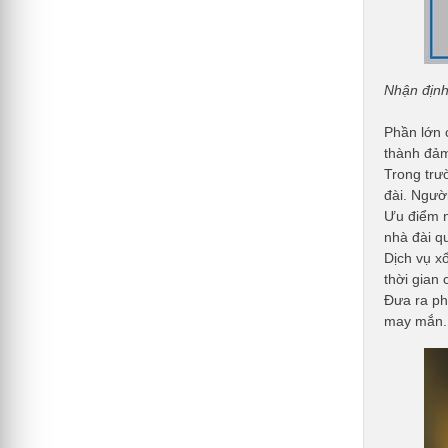
Nhận định
Phần lớn 
thành đảm
Trong trư
đài. Ngườ
Ưu điểm n
nhà đài q
Dịch vụ x
thời gian 
Đưa ra ph
may mắn. 