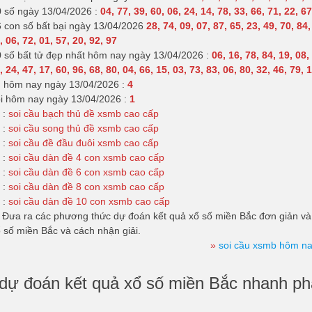
 số ngày 13/04/2026 :
04, 77, 39, 60, 06, 24, 14, 78, 33, 66, 71, 22, 67
 con số bất bại ngày 13/04/2026
28, 74, 09, 07, 87, 65, 23, 49, 70, 84,
, 06, 72, 01, 57, 20, 92, 97
 số bất tử đẹp nhất hôm nay ngày 13/04/2026 :
06, 16, 78, 84, 19, 08,
, 24, 47, 17, 60, 96, 68, 80, 04, 66, 15, 03, 73, 83, 06, 80, 32, 46, 79, 
 hôm nay ngày 13/04/2026 :
4
i hôm nay ngày 13/04/2026 :
1
 :
soi cầu bạch thủ đề xsmb cao cấp
 :
soi cầu song thủ đề xsmb cao cấp
 :
soi cầu đề đầu đuôi xsmb cao cấp
 :
soi cầu dàn đề 4 con xsmb cao cấp
 :
soi cầu dàn đề 6 con xsmb cao cấp
 :
soi cầu dàn đề 8 con xsmb cao cấp
 :
soi cầu dàn đề 10 con xsmb cao cấp
 Đưa ra các phương thức dự đoán kết quả xổ số miền Bắc đơn giản và 
 số miền Bắc và cách nhận giải.
»
soi cầu xsmb hôm n
dự đoán kết quả xổ số miền Bắc nhanh phá