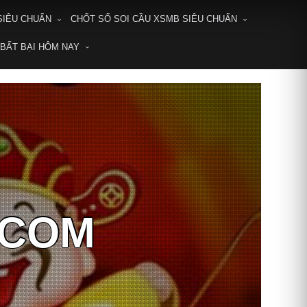
SIÊU CHUẨN
CHỐT SỐ SOI CẦU XSMB SIÊU CHUẨN
 BẤT BẠI HÔM NAY
.COM