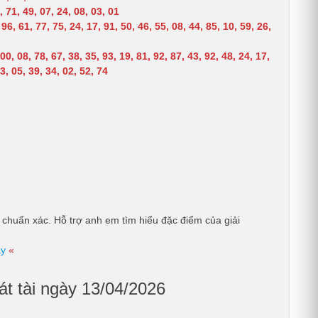
, 71, 49, 07, 24, 08, 03, 01
 96, 61, 77, 75, 24, 17, 91, 50, 46, 55, 08, 44, 85, 10, 59, 26,
 00, 08, 78, 67, 38, 35, 93, 19, 81, 92, 87, 43, 92, 48, 24, 17,
13, 05, 39, 34, 02, 52, 74
chuẩn xác. Hỗ trợ anh em tìm hiểu đặc điểm của giải
ay
«
t tài ngày 13/04/2026