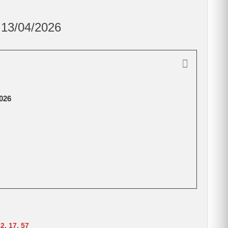
 13/04/2026
026
62, 17, 57