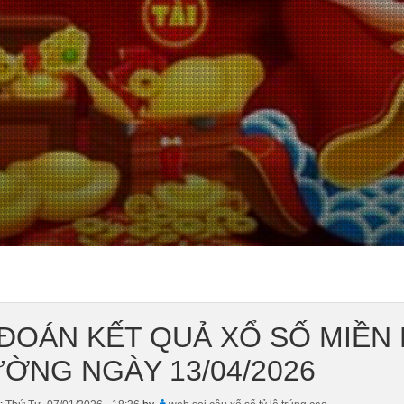
ĐOÁN KẾT QUẢ XỔ SỐ MIỀN 
ỜNG NGÀY 13/04/2026