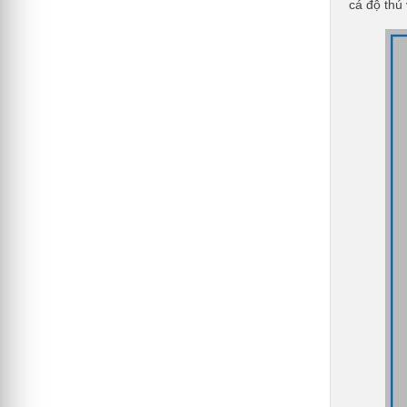
cá độ thú