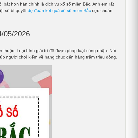
ổi bật hơn hẳn chính là dịch vụ xổ số miền Bắc. Anh em rất
t số bí quyết
dự đoán kết quả xổ số miền Bắc
cực chuẩn
4/05/2026
 thuộc. Loại hình giải trí để được pháp luật công nhận. Nổi
 giúp người chơi kiếm về hàng chục đến hàng trăm triệu đồng.