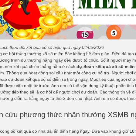
cách theo dõi kết quả xổ số hiệu quả ngày 04/05/2026
 cơ hội trúng thưởng xổ số miền Bắc không hề đơn giản. Điều đó tạo 
ơng trình dự thưởng hằng ngày đều được tổ chức. Số ít người may mắ
tạo nên kết quả chiến thắng nằm ở cách
dự đoán kết quả xổ số miền
ệm. Thông qua hoạt động soi cầu như một công cụ hỗ trợ. Người chơi dễ
áp dự đoán kết quả xổ số diễn ra trong ngày. Mục tiêu của người chơi
 đã được cập nhật từ trước. Anh em có thể vận dụng kỹ thuật phân tích 
ưởng tiếp theo sẽ là cơ hội để người chơi dự đoán. Các thông tin về d
 thưởng diễn ra hằng ngày từ thứ 2 đến chủ nhật. Anh em sẽ được theo 
n cứu phương thức nhận thưởng XSMB ng
 công bố kết quả do nhà đài ấn định hàng ngày. Dựa vào khung giờ 18h