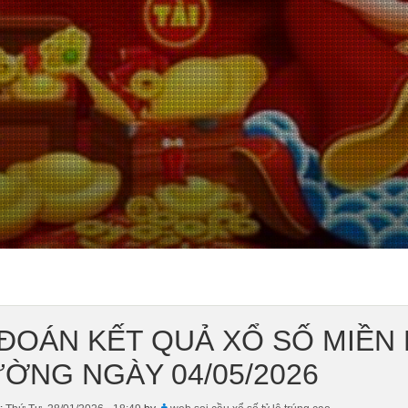
ĐOÁN KẾT QUẢ XỔ SỐ MIỀN 
ỜNG NGÀY 04/05/2026