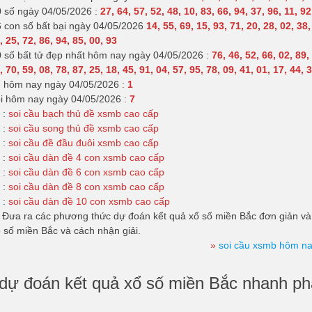
 số ngày 04/05/2026 :
27, 64, 57, 52, 48, 10, 83, 66, 94, 37, 96, 11, 92
 con số bất bại ngày 04/05/2026
14, 55, 69, 15, 93, 71, 20, 28, 02, 38,
, 25, 72, 86, 94, 85, 00, 93
 số bất tử đẹp nhất hôm nay ngày 04/05/2026 :
76, 46, 52, 66, 02, 89,
, 70, 59, 08, 78, 87, 25, 18, 45, 91, 04, 57, 95, 78, 09, 41, 01, 17, 44, 
 hôm nay ngày 04/05/2026 :
1
i hôm nay ngày 04/05/2026 :
7
 :
soi cầu bạch thủ đề xsmb cao cấp
 :
soi cầu song thủ đề xsmb cao cấp
 :
soi cầu đề đầu đuôi xsmb cao cấp
 :
soi cầu dàn đề 4 con xsmb cao cấp
 :
soi cầu dàn đề 6 con xsmb cao cấp
 :
soi cầu dàn đề 8 con xsmb cao cấp
 :
soi cầu dàn đề 10 con xsmb cao cấp
 Đưa ra các phương thức dự đoán kết quả xổ số miền Bắc đơn giản và 
 số miền Bắc và cách nhận giải.
»
soi cầu xsmb hôm n
dự đoán kết quả xổ số miền Bắc nhanh phá