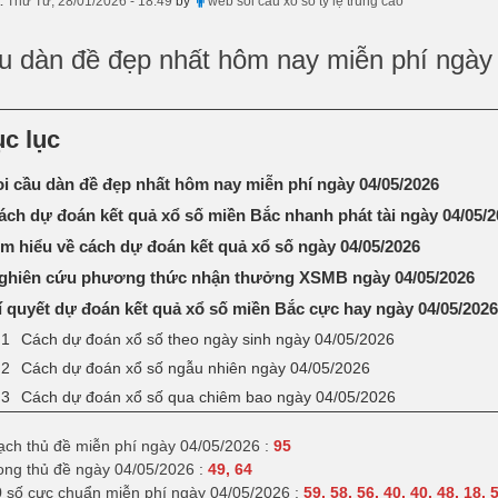
t:
Thứ Tư, 28/01/2026 - 18:49
by
web soi cầu xổ số tỷ lệ trúng cao
ầu dàn đề đẹp nhất hôm nay miễn phí ngày
c lục
oi cầu dàn đề đẹp nhất hôm nay miễn phí ngày 04/05/2026
ách dự đoán kết quả xổ số miền Bắc nhanh phát tài ngày 04/05/2
ìm hiểu về cách dự đoán kết quả xổ số ngày 04/05/2026
ghiên cứu phương thức nhận thưởng XSMB ngày 04/05/2026
í quyết dự đoán kết quả xổ số miền Bắc cực hay ngày 04/05/2026
Cách dự đoán xổ số theo ngày sinh ngày 04/05/2026
Cách dự đoán xổ số ngẫu nhiên ngày 04/05/2026
Cách dự đoán xổ số qua chiêm bao ngày 04/05/2026
ạch thủ đề miễn phí ngày 04/05/2026 :
95
ong thủ đề ngày 04/05/2026 :
49, 64
 số cực chuẩn miễn phí ngày 04/05/2026 :
59, 58, 56, 40, 40, 48, 18, 