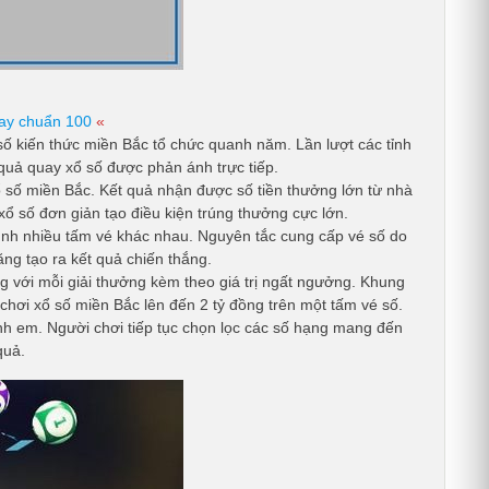
nay chuẩn 100
«
số kiến thức miền Bắc tổ chức quanh năm. Lần lượt các tỉnh
quả quay xổ số được phản ánh trực tiếp.
số miền Bắc. Kết quả nhận được số tiền thưởng lớn từ nhà
 xổ số đơn giản tạo điều kiện trúng thưởng cực lớn.
ình nhiều tấm vé khác nhau. Nguyên tắc cung cấp vé số do
ăng tạo ra kết quả chiến thắng.
 với mỗi giải thưởng kèm theo giá trị ngất ngưởng. Khung
rò chơi xổ số miền Bắc lên đến 2 tỷ đồng trên một tấm vé số.
h em. Người chơi tiếp tục chọn lọc các số hạng mang đến
quả.