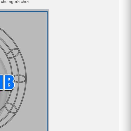
 cho người chơi.