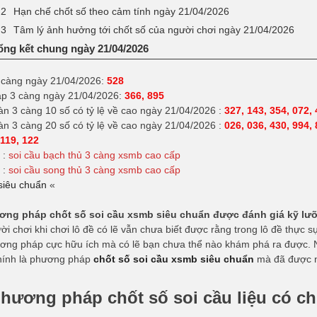
Hạn chế chốt số theo cảm tính ngày 21/04/2026
Tâm lý ảnh hưởng tới chốt số của người chơi ngày 21/04/2026
ổng kết chung ngày 21/04/2026
 càng ngày 21/04/2026:
528
ặp 3 càng ngày 21/04/2026:
366, 895
àn 3 càng 10 số có tỷ lệ về cao ngày 21/04/2026 :
327, 143, 354, 072, 
àn 3 càng 20 số có tỷ lệ về cao ngày 21/04/2026 :
026, 036, 430, 994, 
 119, 122
 :
soi cầu bạch thủ 3 càng xsmb cao cấp
 :
soi cầu song thủ 3 càng xsmb cao cấp
 siêu chuẩn
«
ơng pháp chốt số soi cầu xsmb siêu chuẩn được đánh giá kỹ lư
i chơi khi chơi lô đề có lẽ vẫn chưa biết được rằng trong lô đề thực s
ơng pháp cực hữu ích mà có lẽ bạn chưa thể nào khám phá ra được. Ng
hính là phương pháp
chốt số soi cầu xsmb siêu chuẩn
mà đã được nh
hương pháp chốt số soi cầu liệu có c