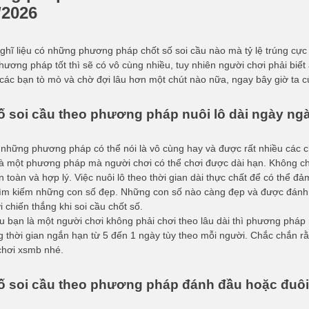
/2026
ghĩ liệu có những phương pháp chốt số soi cầu nào mà tỷ lệ trúng cự
phương pháp tốt thì sẽ có vô cùng nhiều, tuy nhiên người chơi phải biế
các bạn tò mò và chờ đợi lâu hơn một chút nào nữa, ngay bây giờ ta c
ố soi cầu theo phương pháp nuôi lô dài ngày ng
 những phương pháp có thể nói là vô cùng hay và được rất nhiều các
là một phương pháp mà người chơi có thể chơi được dài hạn. Không chỉ
 toàn và hợp lý. Việc nuôi lô theo thời gian dài thực chất để có thể đả
tìm kiếm những con số đẹp. Những con số nào càng đẹp và được đánh gi
 chiến thắng khi soi cầu chốt số.
 bạn là một người chơi không phải chơi theo lâu dài thì phương pháp
g thời gian ngắn hạn từ 5 đến 1 ngày tùy theo mỗi người. Chắc chắn 
chơi xsmb nhé.
ố soi cầu theo phương pháp đánh đầu hoặc đuôi