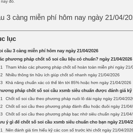
 nay đó.
ầu 3 càng miễn phí hôm nay ngày 21/04/2
c lục
oi cầu 3 càng miễn phí hôm nay ngày 21/04/2026
ác phương pháp chốt số soi cầu liệu có chuẩn? ngày 21/04/2026
Tham khảo các phương pháp chốt số hoàn toàn miễn phí ngày 21/
Nhiều thông tin hữu ích giúp chốt số nhanh ngày 21/04/2026
Khả năng chuẩn xác có thể lên tới 85% hoặc hơn ngày 21/04/2026
hương pháp chốt số soi cầu xsmb siêu chuẩn được đánh giá kỹ 
Chốt số soi cầu theo phương pháp nuôi lô dài ngày ngày 21/04/202
Chốt số soi cầu theo phương pháp đánh đầu hoặc đuôi ngày 21/04
Chốt số soi cầu theo phương pháp bạc nhớ siêu chuẩn ngày 21/04
ưu ý gì để chốt số soi cầu xsmb siêu chuẩn cho bạn ngày 21/04/
Nên đánh giá tìm hiểu kỹ các con số trước khi chốt ngày 21/04/202