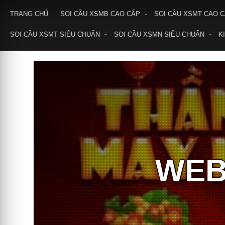
Skip
to
TRANG CHỦ
SOI CẦU XSMB CAO CẤP
SOI CẦU XSMT CAO 
content
SOI CẦU XSMT SIÊU CHUẨN
SOI CẦU XSMN SIÊU CHUẨN
K
WEB