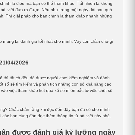
chính là điều mà bạn có thể tham khảo. Tất nhiên là không
bài viết đưa ra được. Nếu như trong một ngày dài bạn quá
nh. Thì giải pháp cho bạn chính là tham khảo nhanh những
ó mang lại đánh giá tốt nhất cho mình. Vậy còn chần chừ gì
21/04/2026
số thì tất cả đều đã được người chơi kiểm nghiệm và đánh
hốt số sẽ tìm kiếm và phân tích những con số khả năng cao
vào việc tham khảo kết quả xổ số miền bắc từ việc chốt số
ông? Chắc chắn rằng khi đọc đến đây bạn đã có cho mình
i các bạn cùng đón đọc thêm thông tin từ bài viết này nhé.
uẩn được đánh giá kỹ lưỡng ngày