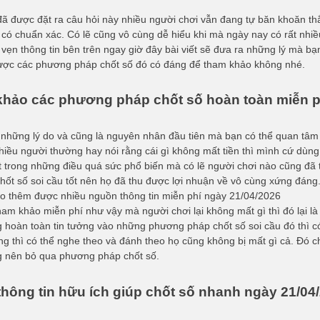
 đã được đặt ra câu hỏi này nhiều người chơi vẫn đang tự băn khoăn t
 có chuẩn xác. Có lẽ cũng vô cùng dễ hiểu khi mà ngày nay có rất nh
 vẹn thông tin bên trên ngay giờ đây bài viết sẽ đưa ra những lý mà b
được các phương pháp chốt số đó có đáng để tham khảo không nhé.
hảo các phương pháp chốt số hoàn toàn miễn p
 những lý do và cũng là nguyên nhân đầu tiên mà bạn có thể quan tâm 
nhiều người thường hay nói rằng cái gì không mất tiền thì mình cứ dùn
t trong những điều quá sức phổ biến mà có lẽ người chơi nào cũng đã 
hốt số soi cầu tốt nên họ đã thu được lợi nhuận về vô cùng xứng đáng
 thêm được nhiều nguồn thông tin miễn phí ngày 21/04/2026
tham khảo miễn phí như vậy mà người chơi lại không mất gì thì đó lại l
 hoàn toàn tin tưởng vào những phương pháp chốt số soi cầu đó thì c
ởng thì có thể nghe theo và đánh theo họ cũng không bị mất gì cả. Đó
 nên bỏ qua phương pháp chốt số.
thông tin hữu ích giúp chốt số nhanh ngày 21/04