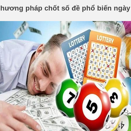
hương pháp chốt số đề phổ biến ngày 