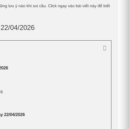
g lưu ý nào khi soi cầu. Click ngay vào bài viết này để biết
 22/04/2026
2026
26
y 22/04/2026