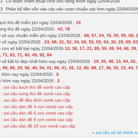
Có được chiến thuật chơi cho riêng mình ngày 22/04/2026
Phân bổ tiền vốn vào các ván cược chuẩn xác hơn ngày 22/04/202
ạch thủ đề miễn phí ngày 22/04/2026 :
19
ong thủ đề ngày 22/04/2026 :
43, 78
 số cực chuẩn miễn phí ngày 22/04/2026 :
88, 57, 54, 76, 50, 95, 08, 
 số ngày 22/04/2026 :
23, 88, 21, 52, 34, 60, 55, 55, 54, 30, 29, 69, 63
 con số bất bại ngày 22/04/2026
13, 36, 17, 21, 89, 50, 49, 94, 66, 39,
, 71, 82, 71, 60, 49, 92, 84
 số bất tử đẹp nhất hôm nay ngày 22/04/2026 :
19, 30, 48, 13, 94, 62,
, 99, 88, 29, 06, 40, 54, 01, 96, 01, 05, 12, 60, 98, 17, 36, 55, 15, 44, 
 hôm nay ngày 22/04/2026 :
6
i hôm nay ngày 22/04/2026 :
2
 :
soi cầu bạch thủ đề xsmb cao cấp
 :
soi cầu song thủ đề xsmb cao cấp
 :
soi cầu đề đầu đuôi xsmb cao cấp
 :
soi cầu dàn đề 4 con xsmb cao cấp
 :
soi cầu dàn đề 6 con xsmb cao cấp
 :
soi cầu dàn đề 8 con xsmb cao cấp
 :
soi cầu dàn đề 10 con xsmb cao cấp
»
soi cầu xổ số chính x