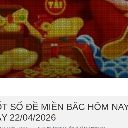
T SỐ ĐỀ MIỀN BẮC HÔM NAY
Y 22/04/2026