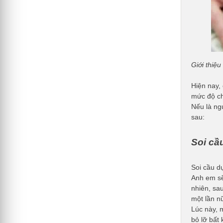
Giới thiệ
Hiện nay,
mức độ chí
Nếu là ng
sau:
Soi cầ
Soi cầu d
Anh em sẽ
nhiên, sa
một lần n
Lúc này, m
bỏ lỡ bất 