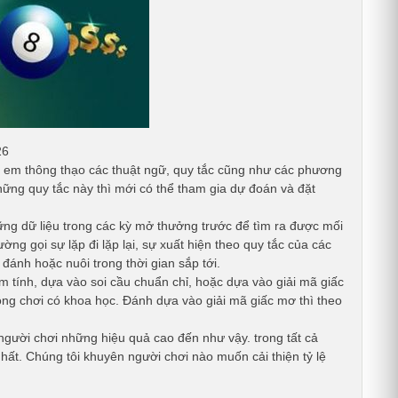
26
anh em thông thạo các thuật ngữ, quy tắc cũng như các phương
hững quy tắc này thì mới có thể tham gia dự đoán và đặt
ững dữ liệu trong các kỳ mở thưởng trước để tìm ra được mối
ng gọi sự lặp đi lặp lại, sự xuất hiện theo quy tắc của các
đánh hoặc nuôi trong thời gian sắp tới.
m tính, dựa vào soi cầu chuẩn chỉ, hoặc dựa vào giải mã giấc
ng chơi có khoa học. Đánh dựa vào giải mã giấc mơ thì theo
gười chơi những hiệu quả cao đến như vậy. trong tất cả
nhất. Chúng tôi khuyên người chơi nào muốn cải thiện tỷ lệ