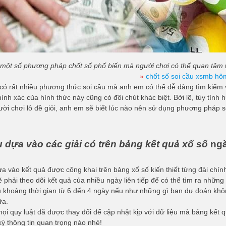
u một số phương pháp chốt số phổ biến mà người chơi có thể quan tâm
»
chốt số soi cầu xsmb hô
 có rất nhiều phương thức soi cầu mà anh em có thể dễ dàng tìm kiếm 
nh xác của hình thức này cũng có đôi chút khác biệt. Bởi lẽ, tùy tình
ười chơi lô đề giỏi, anh em sẽ biết lúc nào nên sử dụng phương pháp 
u dựa vào các giải có trên bảng kết quả xổ số
ngà
ựa vào kết quả được công khai trên bảng xổ số kiến thiết từng đài chín
 phải theo dõi kết quả của nhiều ngày liên tiếp để có thể tìm ra nhữn
u khoảng thời gian từ 6 đến 4 ngày nếu như những gì bạn dự đoán không
ữa.
ọi quy luật đã được thay đổi để cập nhật kịp với dữ liệu mà bảng kết qu
kỳ thông tin quan trọng nào nhé!