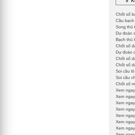
K
Chốt số b
Cầu bạch 
Song thủ 
Dự đoán s
Bạch thủ 
Chốt số d
Dự đoán d
Chốt số d
Chốt số d
Soi cầu l
Soi cầu c
Chốt số m
Xem ngay
Xem ngay
Xem ngay
Xem ngay
Xem ngay
Xem ngay
Xem ngay
Xem ngay