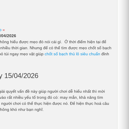
b
«
/04/2026
hông hiểu được mẹo đó nói cái gì. Ở thời điểm hiện tại để
 nhiều thời gian. Nhưng để có thể tìm được mẹo chốt số bạch
 bỏ túi ngay mẹo vặt giúp
chốt số bạch thủ lô siêu chuẩn
đỉnh
y 15/04/2026
iải quyết vấn đề này giúp người chơi dễ hiểu nhất thì mời
 vào rất nhiều yếu tố trong đó có: may mắn, khả năng tìm
à người chơi có thể thực hiện được nó. Để hiện thực hoá câu
 không khó như bạn nghĩ.