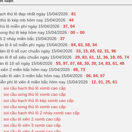
ết luận
ạch thủ lô đẹp nhất ngày 15/04/2026 :
81
thủ lô kép mb hôm nay 15/04/2026 :
44
thủ lô miễn phí ngày 15/04/2026 :
37, 04
ong thủ lô kép hôm nay 15/04/2026 :
00 – 00
lô 2 nháy miền bắc 15/04/2026 :
37
àn lô 4 số miễn phí ngày 15/04/2026 :
84, 63, 58, 34
àn lô 6 số cực chuẩn ngày 15/04/2026 :
33, 15, 65, 02, 31, 96
àn lô 8 số siêu chuẩn ngày 15/04/2026 :
29, 83, 61, 11, 36, 18, 05, 74
àn lô 10 số ngày 15/04/2026 :
55, 97, 07, 68, 30, 30, 14, 83, 61, 48
ô xiên 2 miền bắc hôm nay 15/04/2026 :
86, 73
huẩn lô xiên 3 miền bắc hôm nay 15/04/2026 :
06, 84, 07
iễn phí lô xiên 4 miền bắc hôm nay 15/04/2026 :
12, 01, 25, 61
 :
soi cầu bạch thủ lô xsmb cao cấp
 :
soi cầu song thủ lô xsmb cao cấp
 :
soi cầu bạch thủ lô kép xsmb cao cấp
 :
soi cầu song thủ lô xsmb cao cấp
 :
soi cầu bạch thủ lô 2 nháy xsmb cao cấp
 :
soi cầu lô xiên 2 xsmb cao cấp
 :
soi cầu lô xiên 3 xsmb cao cấp
 :
soi cầu lô xiên 4 xsmb cao cấp