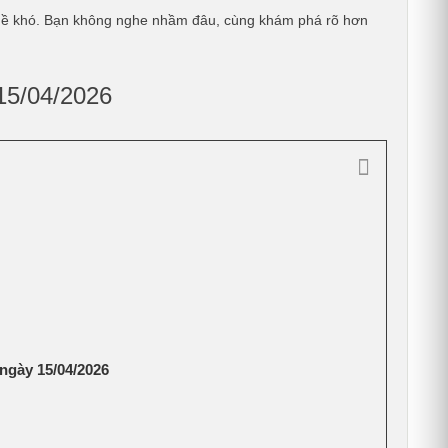
 hề khó. Bạn không nghe nhầm đâu, cùng khám phá rõ hơn
 15/04/2026
 ngày 15/04/2026