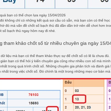
 quả bạn có thể chọn lựa ngày 15/04/2026
đó không chỉ có những kết quả soi cầu có sẵn, mà bạn còn có thể học
Nhờ đó mà vấn đề chốt số bạch thủ đã dần dần trở nên dễ chơi hơn t
t số bạch thủ ngay hôm nay đi nhé.
g tham khảo chốt số từ nhiều chuyên gia ngày 15/0
dữ liệu mà bạn có thể tham khảo thực sự để chốt số có lẽ là chưa đủ.
giản bạn có thể hỏi ý kiến chuyên gia cũng như nhiều con số mà mình
nhất trong quá trình chốt số. Những chuyên gia phân tích và đánh giá l
h nhất trong việc chốt số. Đó chính là một trong những mẹo cơ bản mà 