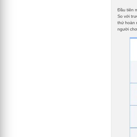
Đầu tiên 
So với tr
thứ hoàn 
người chơ