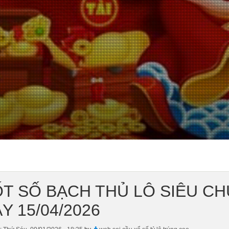
T SỐ BẠCH THỦ LÔ SIÊU CH
Y 15/04/2026