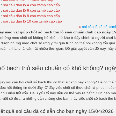
 :
soi cầu dàn lô 4 con xsmb cao cấp
 :
soi cầu dàn lô 6 con xsmb cao cấp
 :
soi cầu dàn lô 8 con xsmb cao cấp
 :
soi cầu dàn lô 10 con xsmb cao cấp
»
soi cầu lô xổ số xsm
ay mẹo vặt giúp chốt số bạch thủ lô siêu chuẩn đỉnh cao ngày 15
 những mẹo chốt số không hề khó, thứ khó ở đây chính là người chơi k
m được những mẹo chốt số ưng ý thì quá trình có thể nói không tốn quá
huẩn thì lại phải cần rất nhiều thời gian. Để giải quyết vấn đề này, hãy
số bạch thủ siêu chuẩn có khó không? ngà
ay với câu hỏi chốt số bạch thủ có thật sự khó hay không? Để có thể g
đọc hết thông tin dưới đây. Ở đây việc chốt số thực chất là phục thuộc
 như điều tiết vốn. Cả 3 yếu tố này đều có thể xảy ra bất cứ lúc nào m
ài viết sẽ đưa ra những dẫn chứng cho bạn thấy việc chốt số bạch thủ
ết quả soi cầu đã có sẵn cho bạn ngày 15/04/2026