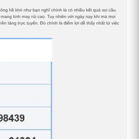
hông hề khó như bạn nghĩ chính là có nhiều kết quả soi cầu.
n mang tính may rủi cao. Tuy nhiên với ngày nay khi mà mọi
n tảng trực tuyến. Đó chính là điểm lợi dễ thấy nhất từ việc