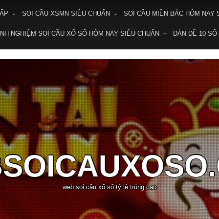
CẤP
SOI CẦU XSMN SIÊU CHUẨN
SOI CẦU MIỀN BẮC HÔM NAY 
INH NGHIỆM SOI CẦU XỔ SỐ HÔM NAY SIÊU CHUẨN
DÀN ĐỀ 10 SỐ
SOICAUXOSO
web soi cầu xổ số tỷ lệ trúng cao