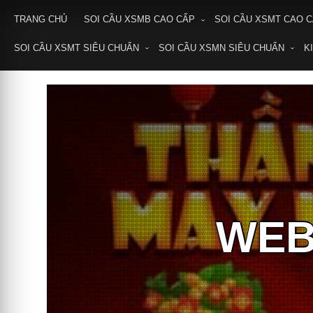
Skip
to
TRANG CHỦ
SOI CẦU XSMB CAO CẤP
SOI CẦU XSMT CAO 
content
SOI CẦU XSMT SIÊU CHUẨN
SOI CẦU XSMN SIÊU CHUẨN
K
WEB