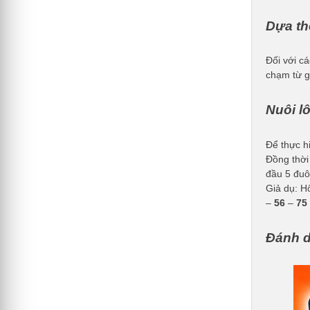
Dựa th
Đối với c
chạm từ g
Nuôi l
Để thực h
Đồng thời
đầu 5 đuô
Giả dụ: H
–
56
–
75
Đánh d