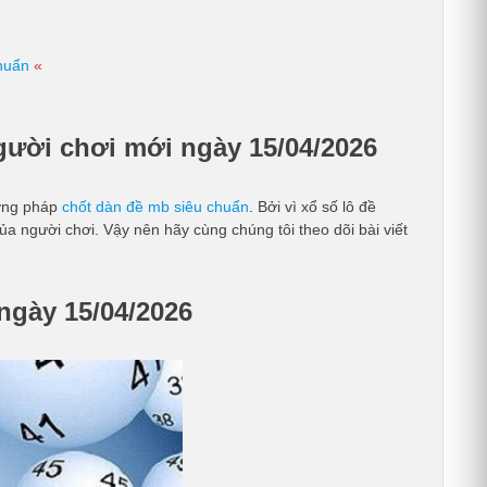
huẩn
«
ười chơi mới ngày 15/04/2026
ương pháp
chốt dàn đề mb siêu chuẩn
. Bởi vì xổ số lô đề
a người chơi. Vậy nên hãy cùng chúng tôi theo dõi bài viết
ngày 15/04/2026