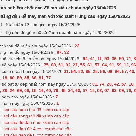
inh nghiệm chốt dàn đề mb siêu chuẩn ngày 15/04/2026
hững dàn đề may mắn với xác suất trúng cao ngày 15/04/2026
Nuôi dàn 12 con giáp ngày 15/04/2026
Bộ dàn đề gồm 50 số đánh quanh năm ngày 15/04/2026
ạch thủ đề miễn phí ngày 15/04/2026 :
22
ong thủ đề ngày 15/04/2026 :
87, 32
 số cực chuẩn miễn phí ngày 15/04/2026 :
94, 41, 11, 93, 36, 50, 71, 
 số ngày 15/04/2026 :
75, 88, 51, 92, 27, 55, 61, 57, 64, 91, 59, 13, 96
 con số bất bại ngày 15/04/2026
31, 84, 82, 86, 28, 86, 08, 84, 87, 40,
, 18, 90, 59, 85, 69, 81, 77
 số bất tử đẹp nhất hôm nay ngày 15/04/2026 :
91, 74, 20, 42, 57, 10,
, 29, 24, 69, 06, 18, 16, 40, 78, 48, 24, 60, 67, 18, 02, 07, 82, 09, 76, 
 hôm nay ngày 15/04/2026 :
7
i hôm nay ngày 15/04/2026 :
1
 :
soi cầu bạch thủ đề xsmb cao cấp
 :
soi cầu song thủ đề xsmb cao cấp
 :
soi cầu đề đầu đuôi xsmb cao cấp
 :
soi cầu dàn đề 4 con xsmb cao cấp
 :
soi cầu dàn đề 6 con xsmb cao cấp