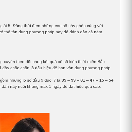
g giải 5. Đồng thời đem những con số này ghép cùng với
g có thể tận dụng phương pháp này để đánh dàn cả năm.
 xuyên theo dõi bảng kết quả xổ số kiến thiết miền Bắc.
 thì đây chắc chắn là dấu hiệu để bạn vận dụng phương pháp
n gồm những lô số đầu 9 đuôi 7 là
35
–
99
–
81
–
47
–
15
–
54
m dàn này nuôi khung max 1 ngày để đạt hiệu quả cao.