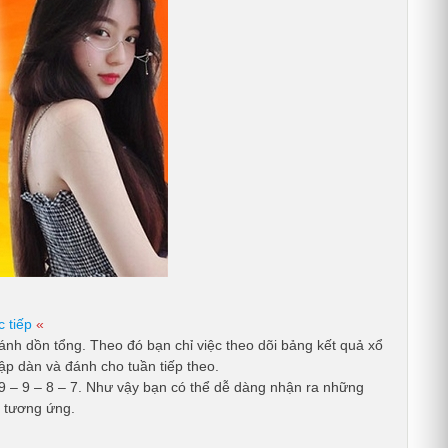
c tiếp
«
nh dồn tổng. Theo đó bạn chỉ việc theo dõi bảng kết quả xổ
lập dàn và đánh cho tuần tiếp theo.
– 9 – 9 – 8 – 7. Như vậy bạn có thể dễ dàng nhận ra những
đề tương ứng.