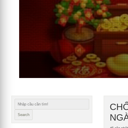
CHỐ
NGÀ
Search