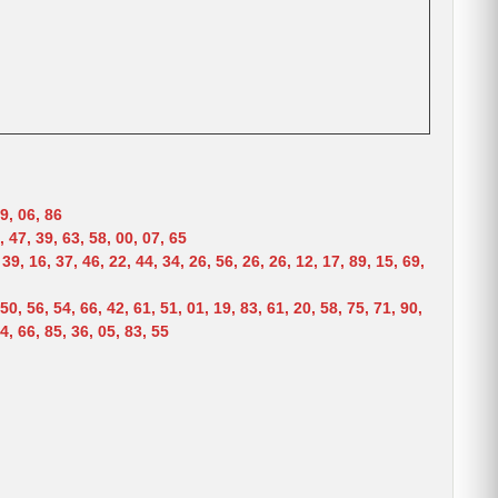
89, 06, 86
, 47, 39, 63, 58, 00, 07, 65
 39, 16, 37, 46, 22, 44, 34, 26, 56, 26, 26, 12, 17, 89, 15, 69,
 50, 56, 54, 66, 42, 61, 51, 01, 19, 83, 61, 20, 58, 75, 71, 90,
24, 66, 85, 36, 05, 83, 55