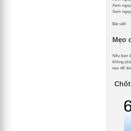
Xem ngay
Xem ngay
Bài viết:
Mẹo c
Nếu bạn đ
không phả
sau để đư
Chốt 