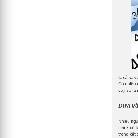
Chốt dàn
Có nhiều 
đây sẽ là
Dựa và
Nhiều ngư
giải 3 có
trong kết 