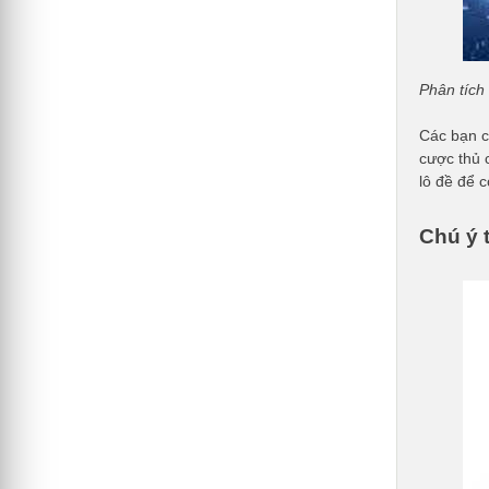
Phân tích
Các bạn c
cược thủ 
lô đề để 
Chú ý 