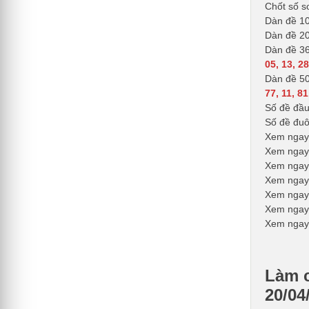
Chốt số s
Dàn đề 10
Dàn đề 20
Dàn đề 36
05, 13, 28
Dàn đề 50
77, 11, 81
Số đề đầu
Số đề đuô
Xem ngay
Xem ngay
Xem ngay
Xem ngay
Xem ngay
Xem ngay
Xem ngay
Làm c
20/04