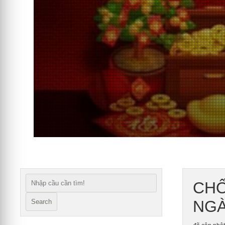
CHỐ
NGÀ
Search