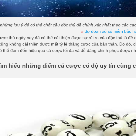
 những lưu ý để có thể chốt cầu độc thủ đề chính xác nhất theo các ca
»
dự đoán xổ số miền bắc 
ược thủ ngày nay đã có thể cải thiện được sự rủi ro của độc thủ lô đề 
cũng không cải thiện được mất tỷ lệ thắng cược của bản thân. Do đó, đ
có thể đem đến hiệu quả cá cược tối đa và dễ dàng chinh phục được n
tìm hiểu những điểm cá cược có độ uy tín cùng