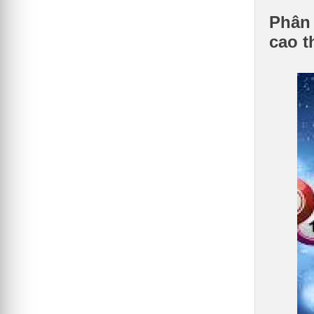
Phân 
cao t