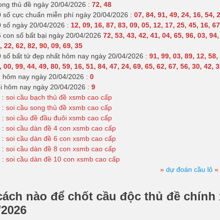
ong thủ đề ngày 20/04/2026 :
72, 48
 số cực chuẩn miễn phí ngày 20/04/2026 :
07, 84, 91, 49, 24, 16, 54, 
 số ngày 20/04/2026 :
12, 09, 16, 87, 83, 09, 05, 12, 17, 25, 45, 16, 67
 con số bất bại ngày 20/04/2026
72, 53, 43, 42, 41, 04, 65, 96, 03, 94,
, 22, 62, 82, 90, 09, 69, 35
 số bất tử đẹp nhất hôm nay ngày 20/04/2026 :
91, 99, 03, 89, 12, 58,
, 00, 99, 44, 49, 80, 59, 16, 51, 84, 47, 24, 69, 65, 62, 67, 56, 30, 42, 
 hôm nay ngày 20/04/2026 :
0
i hôm nay ngày 20/04/2026 :
9
 :
soi cầu bạch thủ đề xsmb cao cấp
 :
soi cầu song thủ đề xsmb cao cấp
 :
soi cầu đề đầu đuôi xsmb cao cấp
 :
soi cầu dàn đề 4 con xsmb cao cấp
 :
soi cầu dàn đề 6 con xsmb cao cấp
 :
soi cầu dàn đề 8 con xsmb cao cấp
 :
soi cầu dàn đề 10 con xsmb cao cấp
»
dự đoán cầu lô
«
ách nào để chốt cầu độc thủ đề chính
/2026