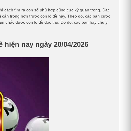
thì cách tìm ra con số phù hợp cũng cực kỳ quan trọng. Đặc
ải cẩn trọng hơn trước con lô đề này. Theo đó, các bạn cược
m chắc được con lô đề độc thủ. Do đó, các bạn hãy chú ý
ề hiện nay ngày 20/04/2026