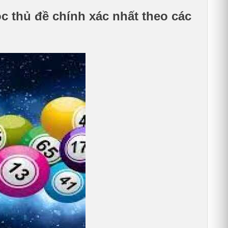
c thủ đề chính xác nhất theo các