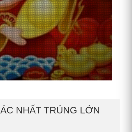
XÁC NHẤT TRÚNG LỚN