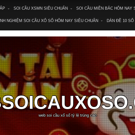
CẤP
SOI CẦU XSMN SIÊU CHUẨN
SOI CẦU MIỀN BẮC HÔM NAY 
INH NGHIỆM SOI CẦU XỔ SỐ HÔM NAY SIÊU CHUẨN
DÀN ĐỀ 10 SỐ
SOICAUXOSO
web soi cầu xổ số tỷ lệ trúng cao