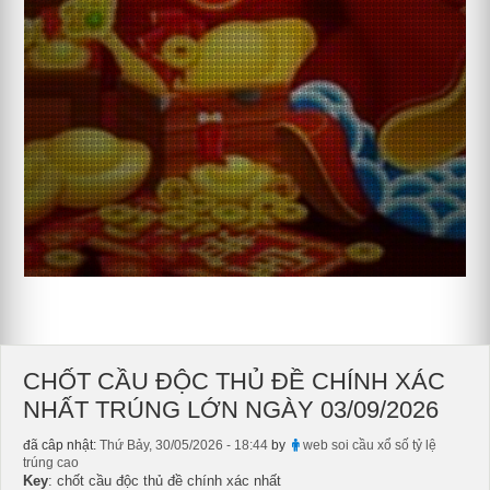
CHỐT CẦU ĐỘC THỦ ĐỀ CHÍNH XÁC
NHẤT TRÚNG LỚN NGÀY 03/09/2026
đã câp nhật:
Thứ Bảy, 30/05/2026 - 18:44
by
web soi cầu xổ số tỷ lệ
trúng cao
Key
: chốt cầu độc thủ đề chính xác nhất