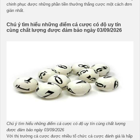
chinh phục được những phần tiền thưởng thắng cược một cách đơn
giản nhất.
Chú ý tìm hiểu những điểm cá cược có độ uy tín
cùng chất lượng được đảm bảo ngày 03/09/2026
Chú ý tìm hiểu những điểm cá cược có độ uy tín cùng chất lượng
được đảm bảo ngày 03/09/2026
Với thị trường cá cược được nhiều tổ chức cá cược đánh giá là hấp