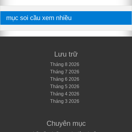
mục soi cầu xem nhiều
Lưu trữ
Tháng 8 2026
Tháng 7 2026
Tháng 6 2026
Tháng 5 2026
Tháng 4 2026
Tháng 3 2026
Chuyên mục