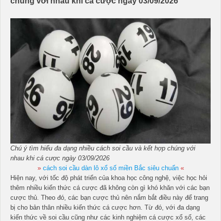
chúng với nhau khi cá cược ngày 03/09/2026
Chú ý tìm hiểu đa dạng nhiều cách soi cầu và kết hợp chúng với
nhau khi cá cược ngày 03/09/2026
»
cách soi cầu dàn lô xổ số miền Bắc siêu chuẩn
«
Hiện nay, với tốc độ phát triển của khoa học công nghệ, việc học hỏi
thêm nhiều kiến thức cá cược đã không còn gì khó khăn với các bạn
cược thủ. Theo đó, các bạn cược thủ nên nắm bắt điều này để trang
bị cho bản thân nhiều kiến thức cá cược hơn. Từ đó, với đa dạng
kiến thức về soi cầu cũng như các kinh nghiệm cá cược xổ số, các