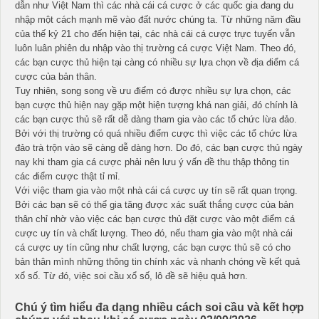
dẫn như Việt Nam thì các nhà cái cá cược ở các quốc gia đang du
nhập một cách mạnh mẽ vào đất nước chúng ta. Từ những năm đầu
của thế kỷ 21 cho đến hiện tại, các nhà cái cá cược trực tuyến vẫn
luôn luân phiên du nhập vào thị trường cá cược Việt Nam. Theo đó,
các bạn cược thủ hiện tại càng có nhiều sự lựa chọn về địa điểm cá
cược của bản thân.
Tuy nhiên, song song về ưu điểm có được nhiều sự lựa chọn, các
bạn cược thủ hiện nay gặp một hiện tượng khá nan giải, đó chính là
các bạn cược thủ sẽ rất dễ dàng tham gia vào các tổ chức lừa đảo.
Bởi với thị trường có quá nhiều điểm cược thì việc các tổ chức lừa
đảo trà trộn vào sẽ càng dễ dàng hơn. Do đó, các bạn cược thủ ngày
nay khi tham gia cá cược phải nên lưu ý vấn đề thu thập thông tin
các điểm cược thật tỉ mỉ.
Với việc tham gia vào một nhà cái cá cược uy tín sẽ rất quan trọng.
Bởi các bạn sẽ có thể gia tăng được xác suất thắng cược của bản
thân chỉ nhờ vào việc các bạn cược thủ đặt cược vào một điểm cá
cược uy tín và chất lượng. Theo đó, nếu tham gia vào một nhà cái
cá cược uy tín cũng như chất lượng, các bạn cược thủ sẽ có cho
bản thân mình những thông tin chính xác và nhanh chóng về kết quả
xổ số. Từ đó, việc soi cầu xổ số, lô đề sẽ hiệu quả hơn.
Chú ý tìm hiểu đa dạng nhiều cách soi cầu và kết hợp