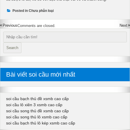
Posted in Chưa phân loại
Previous
Next
Comments are closed.
Search
Bài viết soi cầu mới nhất
soi cầu bạch thủ đề xsmb cao cấp
soi cầu lô xiên 3 xsmb cao cấp
soi cầu song thủ đề xsmb cao cấp
soi cầu song thủ lô xsmb cao cấp
soi cầu bạch thủ lô kép xsmb cao cấp