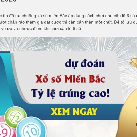
ác tín đồ ưa chuộng xổ số miền Bắc áp dụng cách chơi dàn cầu lô 6 số
ướt chân ráo tham gia đặt cược thì cần cẩn thận một chút. Để tối ưu q
 về ưu và nhược điểm khi chơi cầu lô 6 số: