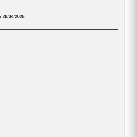
y 28/04/2026