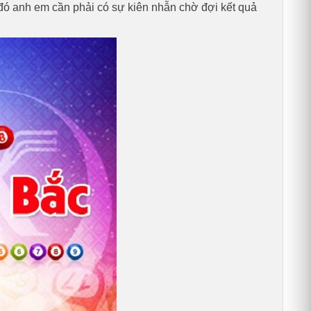
 đó anh em cần phải có sự kiên nhẫn chờ đợi kết quả