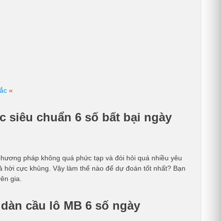
bắc
«
c siêu chuẩn 6 số bất bại ngày
 phương pháp không quá phức tạp và đòi hỏi quá nhiều yêu
ả hời cực khủng. Vậy làm thế nào để dự đoán tốt nhất? Bạn
yên gia.
 dàn cầu lô MB 6 số ngày