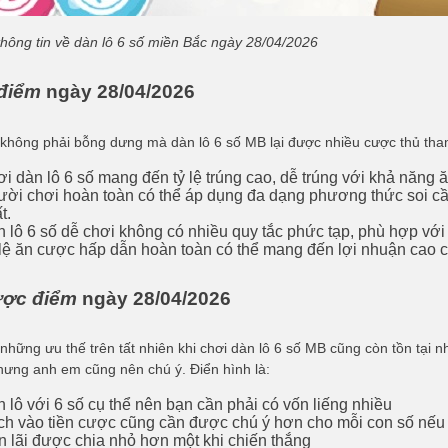
thông tin về dàn lô 6 số miền Bắc ngày 28/04/2026
điểm
ngày 28/04/2026
 không phải bỗng dưng mà dàn lô 6 số MB lại được nhiều cược thủ tham
i dàn lô 6 số mang đến tỷ lệ trúng cao, dễ trúng với khả năng 
ời chơi hoàn toàn có thể áp dụng đa dạng phương thức soi cầu
t.
 lô 6 số dễ chơi không có nhiều quy tắc phức tạp, phù hợp vớ
lệ ăn cược hấp dẫn hoàn toàn có thể mang đến lợi nhuận cao 
ược điểm
ngày 28/04/2026
những ưu thế trên tất nhiên khi chơi dàn lô 6 số MB cũng còn tồn tại
hưng anh em cũng nên chú ý. Điển hình là:
 lô với 6 số cụ thể nên bạn cần phải có vốn liếng nhiều
h vào tiền cược cũng cần được chú ý hơn cho mỗi con số nếu k
n lãi được chia nhỏ hơn một khi chiến thắng