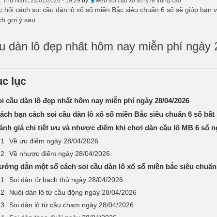
t:
Thứ Năm, 22/01/2026 - 19:29
by
web soi cầu xổ số tỷ lệ trúng cao
c hỏi cách soi cầu dàn lô xổ số miền Bắc siêu chuẩn 6 số sẽ giúp bạn
ch gợi ý sau.
ầu dàn lô đẹp nhất hôm nay miễn phí ngày
c lục
oi cầu dàn lô đẹp nhất hôm nay miễn phí ngày 28/04/2026
ách bạn cách soi cầu dàn lô xổ số miền Bắc siêu chuẩn 6 số bất 
ánh giá chi tiết ưu và nhược điểm khi chơi dàn cầu lô MB 6 số n
Về ưu điểm ngày 28/04/2026
Về nhược điểm ngày 28/04/2026
ướng dẫn một số cách soi cầu dàn lô xổ số miền bắc siêu chuẩn 
Soi dàn từ bạch thủ ngày 28/04/2026
Nuôi dàn lô từ cầu động ngày 28/04/2026
Soi dàn lô từ cầu chạm ngày 28/04/2026