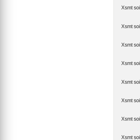
Xsmt soi
Xsmt soi
Xsmt soi
Xsmt soi
Xsmt soi
Xsmt soi
Xsmt soi
Xsmt soi