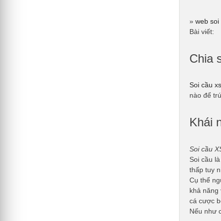
»
web soi
Bài viết:
Chia 
Soi cầu x
nào để tr
Khái 
Soi cầu X
Soi cầu l
thấp tuy 
Cụ thể ngư
khả năng 
cá cược b
Nếu như c