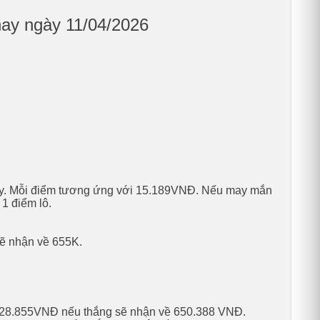
nay ngày 11/04/2026
ngày. Mỗi điểm tương ứng với 15.189VNĐ. Nếu may mắn
1 điểm lô.
sẽ nhận về 655K.
ểm 28.855VNĐ nếu thắng sẽ nhận về 650.388 VNĐ.