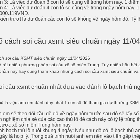
n 3: Là việc dự đoán 3 con lô sẽ cùng về trong hôm nay. 1 đ
n 4: Là việc dự đoán 4 con lô sẽ cùng về trong ngày hôm nay.
.000.119VNĐ.
xiên trượt là dự đoán các con lô sẽ không về ngày hôm đó. Tỷ 
.
ố cách soi cầu xsmt siêu chuẩn ngày 11/0
ch soi cầu XSMT siêu chuẩn
ngày 11/04/2026
ó rất nhiều phương pháp soi cầu xổ số miền Trung. Tuy nhiên hầu hết 
 phần này hãy cùng tham khảo những cách soi cầu xsmt siêu chuẩn và m
oi cầu xsmt chuẩn nhất dựa vào đánh lô bạch thủ n
hủ là việc anh em đánh duy nhất 1 con số để tham gia dự thưởng XSM
 em sẽ theo dõi cầu đề đã về ngày hôm trước sau đó sẽ lấy số
h nghiệm chia sẻ của các cao thủ lô đề cách này có tỷ lệ trún
cược xổ số miền Trung hôm nay.
h bạch thủ lô nuôi khung 4 ngày: Nếu như đã có lô bạch thủ a
gày là hợp lý. Trong quá trình nuôi anh em nên vào tiền gấp th