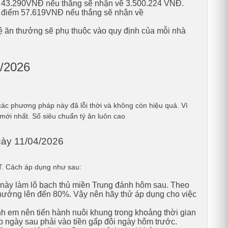
iểm 43.290VNĐ nếu thắng sẽ nhận về 3.500.224 VNĐ.
 1 điểm 57.619VNĐ nếu thắng sẽ nhận về
lệ ăn thưởng sẽ phụ thuộc vào quy định của mỗi nhà
4/2026
các phương pháp này đã lỗi thời và không còn hiệu quả. Vì
ới nhất. Số siêu chuẩn tỷ ăn luôn cao
gày 11/04/2026
T. Cách áp dụng như sau:
 này làm lô bạch thủ miền Trung đánh hôm sau. Theo
g thưởng lên đến 80%. Vậy nên hãy thử áp dụng cho việc
nh em nên tiến hành nuôi khung trong khoảng thời gian
ếp ngày sau phải vào tiền gấp đôi ngày hôm trước.