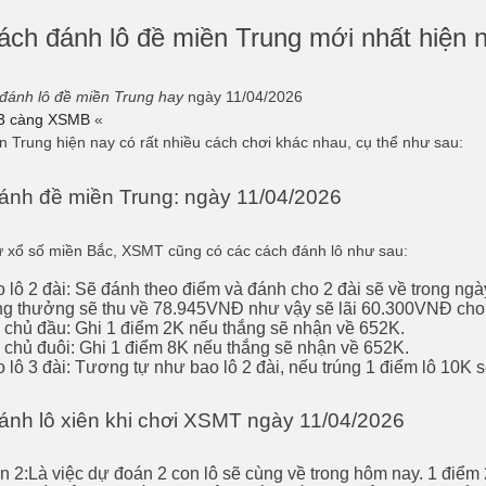
ách đánh lô đề miền Trung mới nhất hiện 
đánh lô đề miền Trung hay
ngày 11/04/2026
 3 càng XSMB
«
n Trung hiện nay có rất nhiều cách chơi khác nhau, cụ thể như sau:
ánh đề miền Trung: ngày 11/04/2026
 xổ số miền Bắc, XSMT cũng có các cách đánh lô như sau:
 lô 2 đài: Sẽ đánh theo điểm và đánh cho 2 đài sẽ về trong 
ng thưởng sẽ thu về 78.945VNĐ như vậy sẽ lãi 60.300VNĐ cho 
 chủ đầu: Ghi 1 điểm 2K nếu thắng sẽ nhận về 652K.
 chủ đuôi: Ghi 1 điểm 8K nếu thắng sẽ nhận về 652K.
 lô 3 đài: Tương tự như bao lô 2 đài, nếu trúng 1 điểm lô 10K 
ánh lô xiên khi chơi XSMT ngày 11/04/2026
n 2:Là việc dự đoán 2 con lô sẽ cùng về trong hôm nay. 1 đi